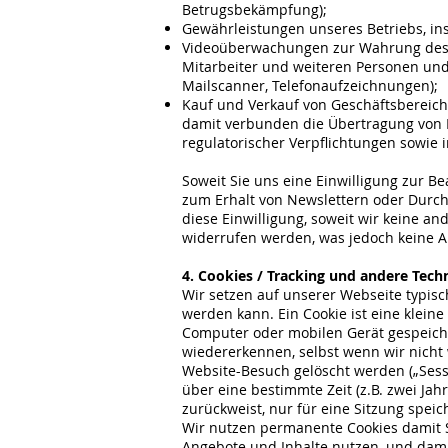
Betrugsbekämpfung);
Gewährleistungen unseres Betriebs, in
Videoüberwachungen zur Wahrung des H
Mitarbeiter und weiteren Personen und 
Mailscanner, Telefonaufzeichnungen);
Kauf und Verkauf von Geschäftsbereiche
damit verbunden die Übertragung von 
regulatorischer Verpflichtungen sowie
Soweit Sie uns eine Einwilligung zur B
zum Erhalt von Newslettern oder Durch
diese Einwilligung, soweit wir keine an
widerrufen werden, was jedoch keine A
4. Cookies / Tracking und andere Te
Wir setzen auf unserer Webseite typisch
werden kann. Ein Cookie ist eine klei
Computer oder mobilen Gerät gespeiche
wiedererkennen, selbst wenn wir nicht 
Website-Besuch gelöscht werden („Sess
über eine bestimmte Zeit (z.B. zwei Jah
zurückweist, nur für eine Sitzung speich
Wir nutzen permanente Cookies damit Si
Angebote und Inhalte nutzen, und dam