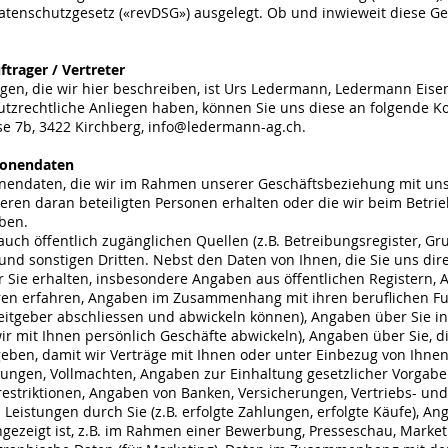
Datenschutzgesetz («revDSG») ausgelegt. Ob und inwieweit diese G
trager / Vertreter
gen, die wir hier beschreiben, ist Urs Ledermann, Ledermann Eise
utzrechtliche Anliegen haben, können Sie uns diese an folgende K
se 7b, 3422 Kirchberg,
info@ledermann-ag.ch
.
sonendaten
rsonendaten, die wir im Rahmen unserer Geschäftsbeziehung mit 
eren daran beteiligten Personen erhalten oder die wir beim Betri
ben.
auch öffentlich zugänglichen Quellen (z.B. Betreibungsregister, Gr
und sonstigen Dritten. Nebst den Daten von Ihnen, die Sie uns dir
er Sie erhalten, insbesondere Angaben aus öffentlichen Registern
ren erfahren, Angaben im Zusammenhang mit ihren beruflichen Funk
rbeitgeber abschliessen und abwickeln können), Angaben über Sie
 wir mit Ihnen persönlich Geschäfte abwickeln), Angaben über Sie,
.) geben, damit wir Verträge mit Ihnen oder unter Einbezug von Ih
ferungen, Vollmachten, Angaben zur Einhaltung gesetzlicher Vorgab
striktionen, Angaben von Banken, Versicherungen, Vertriebs- und
istungen durch Sie (z.B. erfolgte Zahlungen, erfolgte Käufe), An
ngezeigt ist, z.B. im Rahmen einer Bewerbung, Presseschau, Marketi