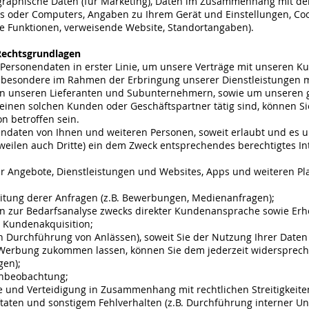
graphische Daten (für Marketing), Daten im Zusammenhang mit der 
 oder Computers, Angaben zu Ihrem Gerät und Einstellungen, Coo
te Funktionen, verweisende Website, Standortangaben).
Rechtsgrundlagen
Personendaten in erster Linie, um unsere Verträge mit unseren 
nsbesondere im Rahmen der Erbringung unserer Dienstleistungen 
n unseren Lieferanten und Subunternehmern, sowie um unseren ge
nen solchen Kunden oder Geschäftspartner tätig sind, können Sie 
n betroffen sein.
daten von Ihnen und weiteren Personen, soweit erlaubt und es uns
weilen auch Dritte) ein dem Zweck entsprechendes berechtigtes In
 Angebote, Dienstleistungen und Websites, Apps und weiteren Pla
itung derer Anfragen (z.B. Bewerbungen, Medienanfragen);
n zur Bedarfsanalyse zwecks direkter Kundenansprache sowie Er
s Kundenakquisition;
h Durchführung von Anlässen), soweit Sie der Nutzung Ihrer Date
Werbung zukommen lassen, können Sie dem jederzeit widersprechen
gen);
enbeobachtung;
und Verteidigung in Zusammenhang mit rechtlichen Streitigkeite
taten und sonstigem Fehlverhalten (z.B. Durchführung interner U