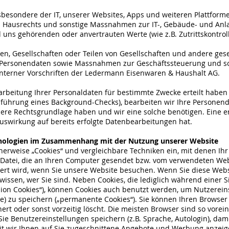
sbesondere der IT, unserer Websites, Apps und weiteren Plattform
ausrechts und sonstige Massnahmen zur IT-, Gebäude- und Anla
uns gehörenden oder anvertrauten Werte (wie z.B. Zutrittskontrol
n, Gesellschaften oder Teilen von Gesellschaften und andere gese
Personendaten sowie Massnahmen zur Geschäftssteuerung und sow
 interner Vorschriften der Ledermann Eisenwaren & Haushalt AG.
earbeitung Ihrer Personaldaten für bestimmte Zwecke erteilt haben
führung eines Background-Checks), bearbeiten wir Ihre Personen
dere Rechtsgrundlage haben und wir eine solche benötigen. Eine ert
uswirkung auf bereits erfolgte Datenbearbeitungen hat.
chnologien im Zusammenhang mit der Nutzung unserer Website
erweise „Cookies“ und vergleichbare Techniken ein, mit denen Ihr B
ne Datei, die an Ihren Computer gesendet bzw. vom verwendeten W
rt wird, wenn Sie unsere Website besuchen. Wenn Sie diese Websi
wissen, wer Sie sind. Neben Cookies, die lediglich während einer
ion Cookies“), können Cookies auch benutzt werden, um Nutzerei
re) zu speichern („permanente Cookies“). Sie können Ihren Browser 
ert oder sonst vorzeitig löscht. Die meisten Browser sind so vorein
e Benutzereinstellungen speichern (z.B. Sprache, Autologin), dami
it wir Ihnen auf Sie zugeschnittene Angebote und Werbung anzeig