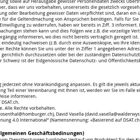
itung sowie auf Herausgabe gewisser Personendaten zwecks Übertra
 aber, dass wir uns vorbehalten, unsererseits die gesetzlich vorge
g oder Bearbeitung gewisser Daten verpflichtet sind, daran ein 
e für die Geltendmachung von Ansprüchen benötigen. Falls für Sie 
 Einwilligung zu widerrufen, haben wir bereits in Ziff. 3 informiert
machungen stehen kann und dies Folgen wie z.B. die vorzeitige Ver
rgängig informieren, wo dies nicht bereits vertraglich geregelt ist
t eindeutig nachweisen (z.B. durch eine Ausweiskopie, wo Ihre Identit
r Rechte können Sie uns unter der in Ziffer 1 angegebenen Adress
e gerichtlich durchzusetzen oder bei der zuständigen Datenschut
 Schweiz ist der Eidgenössische Datenschutz- und Öffentlichkeits
jederzeit ohne Vorankündigung anpassen. Es gilt die jeweils aktue
ng Teil einer Vereinbarung mit Ihnen ist, werden wir Sie im Falle 
eise informieren.
 DSAT.ch.
e. Alle Rechte vorbehalten.
.rosenthal@homburger.ch), David Vasella (david.vasella@walderwys
ung 4.0 International” (Namensnennung: «Basierend auf DSAT.ch.
Allgemeinen Geschäftsbedinungen)
on Dienstleistungen [und/oder Verkauf von Produkten] für den