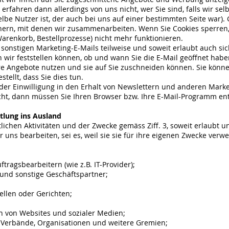
rfahren dann allerdings von uns nicht, wer Sie sind, falls wir sel
elbe Nutzer ist, der auch bei uns auf einer bestimmten Seite war)
tnern, mit denen wir zusammenarbeiten. Wenn Sie Cookies sperren,
Warenkorb, Bestellprozesse) nicht mehr funktionieren.
onstigen Marketing-E-Mails teilweise und soweit erlaubt auch sic
 wir feststellen können, ob und wann Sie die E-Mail geöffnet hab
re Angebote nutzen und sie auf Sie zuschneiden können. Sie könn
stellt, dass Sie dies tun.
der Einwilligung in den Erhalt von Newslettern und anderen Mark
icht, dann müssen Sie Ihren Browser bzw. Ihre E-Mail-Programm en
tlung ins Ausland
chen Aktivitäten und der Zwecke gemäss Ziff. 3, soweit erlaubt un
für uns bearbeiten, sei es, weil sie sie für ihre eigenen Zwecke ver
ftragsbearbeitern (wie z.B. IT-Provider);
und sonstige Geschäftspartner;
ellen oder Gerichten;
rn von Websites und sozialer Medien;
 Verbände, Organisationen und weitere Gremien;