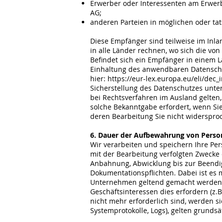
Erwerber oder Interessenten am Erwerb
AG;
anderen Parteien in möglichen oder ta
Diese Empfänger sind teilweise im Inl
in alle Länder rechnen, wo sich die von
Befindet sich ein Empfänger in einem 
Einhaltung des anwendbaren Datenschu
hier:
https://eur-lex.europa.eu/eli/dec_
Sicherstellung des Datenschutzes unt
bei Rechtsverfahren im Ausland gelten,
solche Bekanntgabe erfordert, wenn Si
deren Bearbeitung Sie nicht widerspro
6. Dauer der Aufbewahrung von Pers
Wir verarbeiten und speichern Ihre Pers
mit der Bearbeitung verfolgten Zwecke 
Anbahnung, Abwicklung bis zur Beendi
Dokumentationspflichten. Dabei ist es
Unternehmen geltend gemacht werden kö
Geschäftsinteressen dies erfordern (z
nicht mehr erforderlich sind, werden si
Systemprotokolle, Logs), gelten grunds