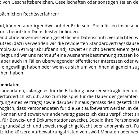
 von Geschäftsbereichen, Gesellschaften oder sonstigen Teilen 
tsächlichen Rechtsverfahren;
and, können aber irgendwo auf der Erde sein. Sie müssen insbeson
 uns benutzten Dienstleister befinden.
Land ohne angemessenen gesetzlichen Datenschutz, verpflichten wi
tzes (dazu verwenden wir die revidierten Standardvertragsklause
impl/2021/914/oj?
abrufbar sind), soweit er nicht bereits einem ge
erliegt und wir uns nicht auf eine Ausnahmebestimmung stützen 
 aber auch in Fällen überwiegender öffentlicher Interessen oder 
e eingewilligt haben oder wenn es sich um von Ihnen allgemein zu
chen haben.
onendaten
onendaten, solange es für die Erfüllung unserer vertraglichen und
erforderlich ist, d.h. also zum Beispiel für die Dauer der gesamte
gung eines Vertrags) sowie darüber hinaus gemäss den gesetzlic
 möglich, dass Personendaten für die Zeit aufbewahrt werden, in 
nnen und soweit wir anderweitig gesetzlich dazu verpflichtet si
.B. für Beweis- und Dokumentationszwecke). Sobald Ihre Personend
e grundsätzlich und soweit möglich gelöscht oder anonymisiert. Für
ätzliche kürzere Aufbewahrungsfristen von zwölf Monaten oder wen