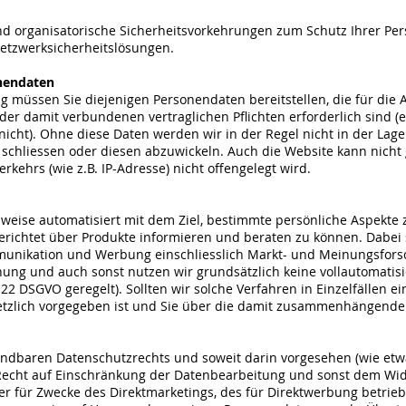
d organisatorische Sicherheitsvorkehrungen zum Schutz Ihrer Per
etzwerksicherheitslösungen.
onendaten
 müssen Sie diejenigen Personendaten bereitstellen, die für di
er damit verbundenen vertraglichen Pflichten erforderlich sind (ei
 nicht). Ohne diese Daten werden wir in der Regel nicht in der Lage
 zu schliessen oder diesen abzuwickeln. Auch die Website kann nic
kehrs (wie z.B. IP-Adresse) nicht offengelegt wird.
weise automatisiert mit dem Ziel, bestimmte persönliche Aspekte z
lgerichtet über Produkte informieren und beraten zu können. Dabe
mmunikation und Werbung einschliesslich Markt- und Meinungsfor
ng und auch sonst nutzen wir grundsätzlich keine vollautomatisi
22 DSGVO geregelt). Sollten wir solche Verfahren in Einzelfällen e
setzlich vorgegeben ist und Sie über die damit zusammenhängende
dbaren Datenschutzrechts und soweit darin vorgesehen (wie etwa
s Recht auf Einschränkung der Datenbearbeitung und sonst dem W
r für Zwecke des Direktmarketings, des für Direktwerbung betrieb