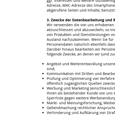
ggf. Interessen und weitere soziodemo
Adresse, MAC-Adresse des Smartphones
abgerufene Seiten und Inhalte, benutz
3. Zwecke der Datenbearbeitung und 
Wir verwenden die von uns erhobenen 
abzuschliessen und abzuwickeln, so i
von Produkten und Dienstleistungen vo
Ausland nachzukommen. Wenn Sie für ei
Personendaten natürlich ebenfalls davo
Darüber hinaus bearbeiten wir Personen
folgende Zwecke, an denen wir (und zu
Angebot und Weiterentwicklung unserer
sind;
Kommunikation mit Dritten und Bearbe
Prüfung und Optimierung von Verfahre
öffentlich zugänglichen Quellen zweck
Werbung und Marketing (einschliesslic
Ihnen als bestehender Kunde von uns 
Sperrliste gegen weitere Werbesendun
Markt- und Meinungsforschung, Medi
Geltendmachung rechtlicher Ansprüche 
Verhinderung und Aufklärung von Straf