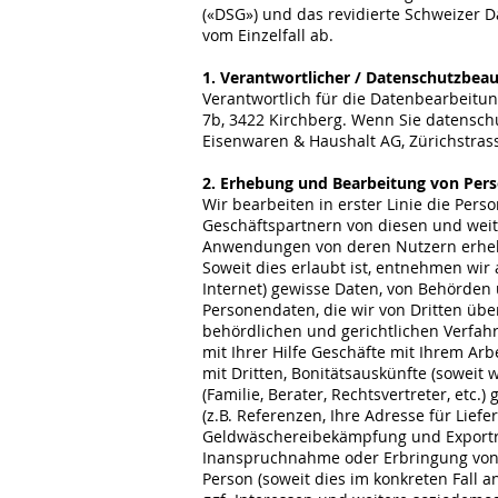
(«DSG») und das revidierte Schweizer 
vom Einzelfall ab.
1. Verantwortlicher / Datenschutzbeauf
Verantwortlich für die Datenbearbeitun
7b, 3422 Kirchberg. Wenn Sie datensch
Eisenwaren & Haushalt AG, Zürichstras
2. Erhebung und Bearbeitung von Per
Wir bearbeiten in erster Linie die Pe
Geschäftspartnern von diesen und weit
Anwendungen von deren Nutzern erhe
Soweit dies erlaubt ist, entnehmen wir 
Internet) gewisse Daten, von Behörden 
Personendaten, die wir von Dritten üb
behördlichen und gerichtlichen Verfah
mit Ihrer Hilfe Geschäfte mit Ihrem A
mit Dritten, Bonitätsauskünfte (soweit
(Familie, Berater, Rechtsvertreter, etc
(z.B. Referenzen, Ihre Adresse für Lie
Geldwäschereibekämpfung und Exportre
Inanspruchnahme oder Erbringung von Le
Person (soweit dies im konkreten Fall a