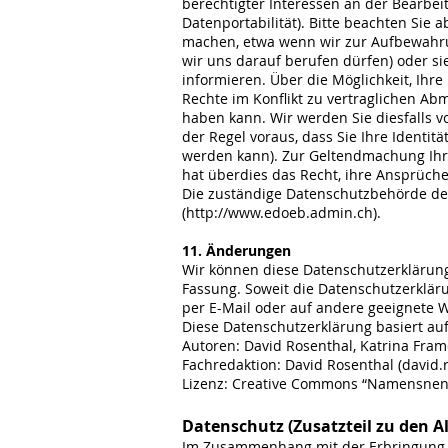
berechtigter Interessen an der Bearbe
Datenportabilität). Bitte beachten Sie
machen, etwa wenn wir zur Aufbewahrun
wir uns darauf berufen dürfen) oder si
informieren. Über die Möglichkeit, Ihre
Rechte im Konflikt zu vertraglichen Ab
haben kann. Wir werden Sie diesfalls vo
der Regel voraus, dass Sie Ihre Identitä
werden kann). Zur Geltendmachung Ihre
hat überdies das Recht, ihre Ansprüch
Die zuständige Datenschutzbehörde der
(
http://www.edoeb.admin.ch
).
11. Änderungen
Wir können diese Datenschutzerklärung 
Fassung. Soweit die Datenschutzerkläru
per E-Mail oder auf andere geeignete W
Diese Datenschutzerklärung basiert auf
Autoren: David Rosenthal, Katrina Fram
Fachredaktion: David Rosenthal (david
Lizenz: Creative Commons “Namensnenn
Datenschutz (Zusatzteil zu den 
Im Zusammenhang mit der Erbringung v